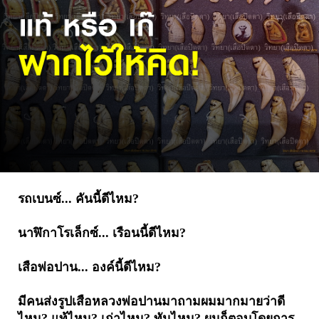
รถเบนซ์... คันนี้ดีไหม?
นาฬิกาโรเล็กซ์... เรือนนี้ดีไหม?
เสือพ่อปาน... องค์นี้ดีไหม?
มีคนส่งรูปเสือหลวงพ่อปานมาถามผมมากมายว่าดี
ไหม? แท้ไหม? เก่าไหม? ทันไหม? ผมก็ตอบโดยการ