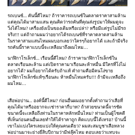
รถเบนซ์... คันนี้ดีไหม? ถ้าราคารถเบนซ์ในตลาดราคาสามล้าน
แต่คุณได้มาสามแสน คุณคิดว่ารถคันที่คุณส่งรูปมาให้ผมดูจะ
วิ่งได้ไหม? เครื่องยังเป็นของเดิมหรือเปล่า? หรือมีแต่รูปไม่มีรถ
จริง!!! แต่ถ้าถามผมว่าอยากได้รถเบนซ์ที่ราคาตลาดสามล้าน
ในราคาสามแสนไหมผมบอกเลยว่าใครๆก็อยากได้ และถ้ามีจริง
รถคันนี้ราคาแบบนี้จะเหลือมาถึงผมไหม…
นาฬิกาโรเล็กซ์... เรือนนี้ดีไหม? ถ้าราคานาฬิกาโรเล็กซ์ใน
ตลาดเรือนละล้าน แต่เปิดราคามาเรือนละห้าหมื่น มีใครที่โง่ไม่
อยากได้? ผมก็อยากได้ครับถ้าแท้ คำถามคือมีคนโง่ขาย
นาฬิกาโรเล็กซ์แท้ๆเรือนละ ห้าหมื่นไหมครับ!!! ถ้ามีจะเหลือถึง
ผมไหม…
เสือพ่อปาน... องค์นี้ดีไหม? ก่อนอื่นผมอยากตั้งคำถามว่าเสือที่
คุณได้มาหรืออยากจะเช่าราคากี่บาท? ถ้าสวยขนาดนี้จารชัด
ขนาดนี้จะเหลือถึงท่านในราคาหลักหมื่นไหม? ท่านเป็นผู้โชคดี
ที่เห็นก่อนคนอื่นเลยทำให้ได้ราคาถูก คิดแบบนี้ได้เหรอ? บ้านนี้
เขาไม่แบ่งใครเลยแบ่งให้คุณคนเดียว? ผมสะสมบูชาเสือหลวง
พ่อปานมาจะย่างยี่สิบปีถามว่ามีฟลุ๊คไหม ตอบเลยว่าแทบจะ