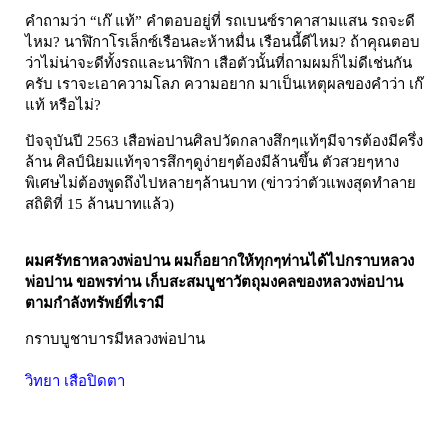
คำถามว่า “เก๊ แท้” คำตอบอยู่ที่ รถเบนซ์ราคาสามแสน รถจะดี
ไหม? นาฬิกาโรเล็กซ์เรือนละห้าหมื่น เรือนนี้ดีไหม? ถ้าคุณตอบ
ว่าไม่น่าจะดีทั้งรถและนาฬิกา เสือตัวนั้นที่ถามผมก็ไม่ดีเช่นกัน
ครับ เราจะเอาความโลภ ความอยาก มาเป็นเหตุผลของคำว่า เก๊
แท้ หรือไม่?
ปัจจุบันปี 2563 เสือพ่อปานศิลปวัดกลางสึกๆแท้ๆมีจารต้องมีครึ่ง
ล้าน ศิลป์นิยมแท้ๆจารสึกๆดูง่ายๆต้องมีล้านขึ้น ตัวสวยๆหาง
พิเศษไม่ต้องพูดถึงไปหลายๆล้านบาท (ข่าวว่าตัวแพงสุดทำลาย
สถิติที่ 15 ล้านบาทแล้ว)
ผมศรัทธาหลวงพ่อปาน ผมก็อยากให้ทุกๆท่านได้ไปกราบหลวง
พ่อปาน ขอพรท่าน เก็บสะสมบูชาวัตถุมงคลของหลวงพ่อปาน
ตามกำลังทรัพย์ที่เรามี
กราบบูชาบารมีหลวงพ่อปาน
วิทยา เสือปิดตา