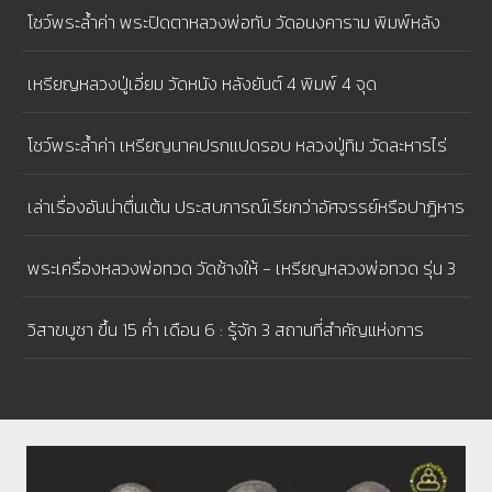
นิเวศวิหาร ในโอกาสมหามงคลเฉลิมพระชนมพรรษา 80 พรรษา
โชว์พระล้ำค่า พระปิดตาหลวงพ่อทับ วัดอนงคาราม พิมพ์หลัง
เบี้ย หนุนนําดวงชะตา ใครที่มีเคราะห์ดวงชะตาตก จะต้องหามาบูชา
เหรียญหลวงปู่เอี่ยม วัดหนัง หลังยันต์ 4 พิมพ์ 4 จุด
ติดตัว จะทําให้เรื่องร้ายกลับกลายเป็นดี
โชว์พระล้ำค่า เหรียญนาคปรกแปดรอบ หลวงปู่ทิม วัดละหารไร่
เนื้อทองแดงผิวไฟ
เล่าเรื่องอันน่าตื่นเต้น ประสบการณ์เรียกว่าอัศจรรย์หรือปาฏิหาร
ย์ - พระปิดตาหลวงปู่โต๊ะ
พระเครื่องหลวงพ่อทวด วัดช้างให้ - เหรียญหลวงพ่อทวด รุ่น 3
บล็อคช้างปล้อง
วิสาขบูชา ขึ้น 15 ค่ำ เดือน 6 : รู้จัก 3 สถานที่สำคัญแห่งการ
ประสูติ ตรัสรู้ และ ปรินิพพาน ของพระพุทธเจ้า