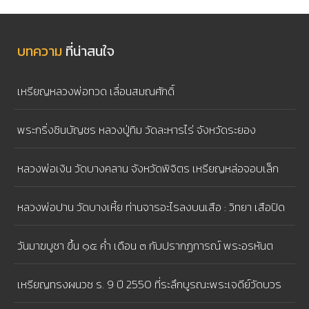
บทความ
ที่น่าสนใจ
เหรียญหลวงพ่อทวด เลื่อนสมณศักดิ์
พระกริ่งชินบัญชร หลวงปู่ทิม วัดละหารไร่ จังหวัดระยอง
หลวงพ่อเงิน วัดบางคลาน จังหวัดพิจิตร เหรียญหล่อจอบเล็ก
หลวงพ่อปาน วัดบางเหี้ย ท่านจารอะไรลงบนเสือ : วิทยา เสือปิด
ตา
วันมาฆบูชา ขึ้น ๑๕ ค่ำ เดือน ๓ กับปรากฏการณ์ พระอรหันต
สาวก ๑,๒๕๐รูป มาประชุมพร้อมโดยมิได้นัดหมาย
เหรียญทรงผนวช ร. 9 ปี 2550 ที่ระลึกบูรณะพระเจดีย์วัดบวร