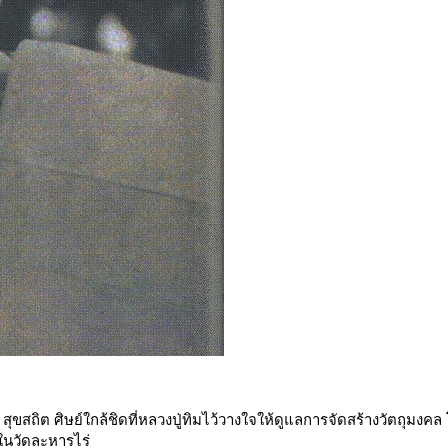
ขสถิต ศิษย์ใกล้ชิดที่หลวงปู่ทิมไว้วางใจให้ดูแลการจัดสร้างวัตถุมงคล
ยในวัดละหารไร่