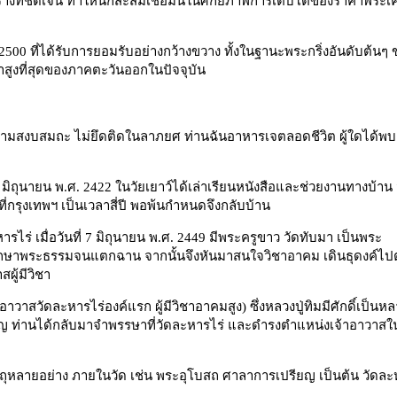
งที่ชัดเจน ทำให้นักสะสมเชื่อมั่นในศักยภาพการเติบโตของราคาพระเคร
 2500 ที่ได้รับการยอมรับอย่างกว้างขวาง ทั้งในฐานะพระกริ่งอันดับต้นๆ
่าสูงที่สุดของภาคตะวันออกในปัจจุบัน
ด้วยความสงบสมถะ ไม่ยึดติดในลาภยศ ท่านฉันอาหารเจตลอดชีวิต ผู้ใดได้พ
16 มิถุนายน พ.ศ. 2422 ในวัยเยาว์ได้เล่าเรียนหนังสือและช่วยงานทางบ้าน
ที่กรุงเทพฯ เป็นเวลาสี่ปี พอพ้นกำหนดจึงกลับบ้าน
รไร่ เมื่อวันที่ 7 มิถุนายน พ.ศ. 2449 มีพระครูขาว วัดทับมา เป็นพระ
ได้ศึกษาพระธรรมจนแตกฉาน จากนั้นจึงหันมาสนใจวิชาอาคม เดินธุดงค์ไ
ผู้มีวิชา
อาวาสวัดละหารไร่องค์แรก ผู้มีวิชาอาคมสูง) ซึ่งหลวงปู่ทิมมีศักดิ์เป็นห
ยวชาญ ท่านได้กลับมาจำพรรษาที่วัดละหารไร่ และดำรงตำแหน่งเจ้าอาวาสใ
ัตถุหลายอย่าง ภายในวัด เช่น พระอุโบสถ ศาลาการเปรียญ เป็นต้น วัดล