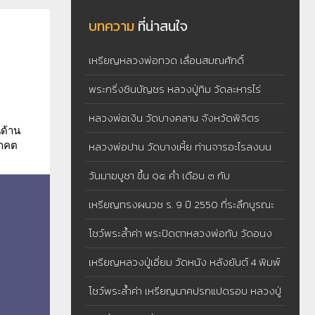
บทความ
ที่น่าสนใจ
เหรียญหลวงพ่อทวด เลื่อนสมณศักดิ์
พระกริ่งชินบัญชร หลวงปู่ทิม วัดละหารไร่
จังหวัดระยอง
หลวงพ่อเงิน วัดบางคลาน จังหวัดพิจิตร
นด้าน
เหรียญหล่อจอบเล็ก
หลวงพ่อปาน วัดบางเหี้ย ท่านจารอะไรลงบน
นาคต
เสือ : วิทยา เสือปิดตา
วันมาฆบูชา ขึ้น ๑๕ ค่ำ เดือน ๓ กับ
ปรากฏการณ์ พระอรหันตสาวก ๑,๒๕๐รูป มา
เหรียญทรงผนวช ร. 9 ปี 2550 ที่ระลึกบูรณะ
ประชุมพร้อมโดยมิได้นัดหมาย
พระเจดีย์วัดบวรนิเวศวิหาร ในโอกาสมหามงคล
โชว์พระล้ำค่า พระปิดตาหลวงพ่อทับ วัดอนง
เฉลิมพระชนมพรรษา 80 พรรษา
คาราม พิมพ์หลังเบี้ย หนุนนําดวงชะตา ใครที่มี
เหรียญหลวงปู่เอี่ยม วัดหนัง หลังยันต์ 4 พิมพ์
เคราะห์ดวงชะตาตก จะต้องหามาบูชาติดตัว
4 จุด
โชว์พระล้ำค่า เหรียญนาคปรกแปดรอบ หลวงปู่
จะทําให้เรื่องร้ายกลับกลายเป็นดี
ทิม วัดละหารไร่ เนื้อทองแดงผิวไฟ