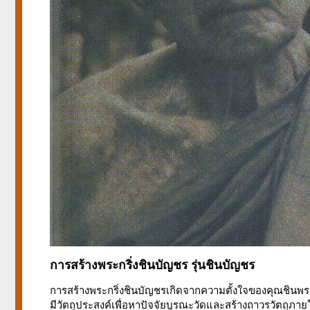
การสร้างพระกริ่งชินบัญชร รุ่นชินบัญชร
การสร้างพระกริ่งชินบัญชรเกิดจากความตั้งใจของคุณชินพร สุ
มีวัตถุประสงค์เพื่อหาปัจจัยบูรณะวัดและสร้างถาวรวัตถุภา