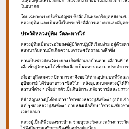
ในพุทธคุณและประสบการณ์จริง ประกอบกับมีประวัติการสร้า
ในอนาคต
โดยเฉพาะพระกริ่งชินบัญชร ซึ่งถือเป็นพระกริ่งยุคหลัง พ.ศ.
หลวงปู่ทิม และเป็นหนึ่งในพระกริ่งที่มีการเสาะหาและมีมูลค
ประวัติหลวงปู่ทิม วัดละหารไร่
หลวงปู่ทิมเป็นพระอริยสงฆ์ผู้มีวัตรปฏิบัติเรียบง่าย อยู่
สนทนากับท่านมักเกิดความเคารพศรัทธาอย่างลึกซึ้ง
ท่านเป็นชาวจังหวัดระยอง เกิดที่อำเภอบ้านค่าย เมื่อวันที่ 
เมื่อเข้าสู่วัยหนุ่มได้เข้าคัดเลือกเป็นทหาร และมาประจำการ
เมื่ออายุถึงสมควร บิดามารดาจึงขอให้ท่านอุปสมบทที่วัดละหา
อุปัชฌาย์ ได้รับฉายาว่า “อิสริโก” หลังอุปสมบทหลวงปู่
สถานที่ต่าง ๆ เพื่อฝากตัวเป็นศิษย์พระเกจิอาจารย์และฆราวาส
ที่สำคัญหลวงปู่ได้พบตำราวิชาของหลวงปู่สังข์เฒ่า (อดีตเจ้า
แท้ ๆ ของหลวงปู่สังข์เฒ่า ภายหลังเมื่อศึกษาวิชาจนเชี่
เวลาต่อมา
หลวงปู่เป็นที่พึ่งของชาวบ้าน ช่วยบูรณะวัดและสร้างถาวรว
ไร่จึงมีความเจริญรุ่งเรืองขึ้นอย่างต่อเนื่อง