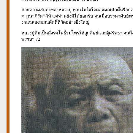
ด้วยความสมถะของหลวงปู่ ท่านไม่ใส่ใจต่อสมณศักดิ์หรือยศ
ภาวนาภิรัต” ให้ แต่ท่านยังมิได้ยอมรับ จนเมื่อบรรดาศิษย
งานฉลองสมณศักดิ์ที่วัดอย่างยิ่งใหญ่
หลวงปู่ทิมเป็นดั่งร่มโพธิ์ร่มไทรให้ลูกศิษย์และผู้ศรัทธา จนถ
พรรษา 72