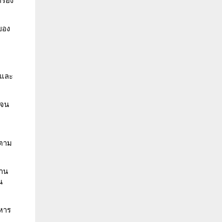
ื่อง
 ของ
บและ
 จน
ปตาม
ลาน
น
ะหาร